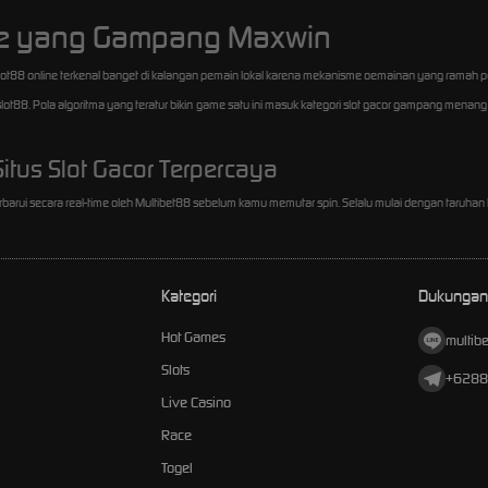
ne yang Gampang Maxwin
slot88 online terkenal banget di kalangan pemain lokal karena mekanisme oemainan yang ramah p
game slot88. Pola algoritma yang teratur bikin game satu ini masuk kategori slot gacor gampang
tus Slot Gacor Terpercaya
perbarui secara real-time oleh Multibet88 sebelum kamu memutar spin. Selalu mulai dengan taruhan 
Kategori
Dukunga
Hot Games
multib
Slots
+628
Live Casino
Race
Togel