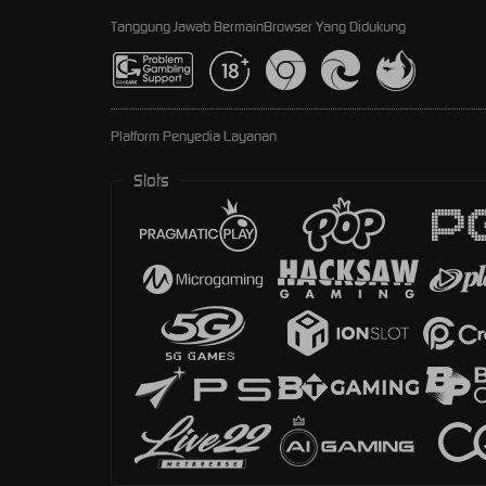
Tanggung Jawab Bermain
Browser Yang Didukung
Platform Penyedia Layanan
Slots