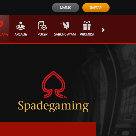
MASUK
DAFTAR
 GAME
ARCADE
POKER
SABUNG AYAM
PROMOSI