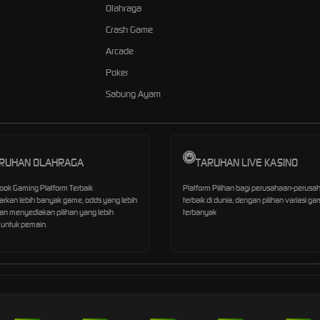
Olahraga
Crash Game
Arcade
Poker
Sabung Ayam
RUHAN OLAHRAGA
TARUHAN LIVE KASINO
ook Gaming Platform Terbaik
Platform Pilihan bagi perusahaan-perusa
kan lebih banyak game, odds yang lebih
terbaik di dunia, dengan pilihan variasi g
 dan menyediakan pilihan yang lebih
terbanyak
untuk pemain.