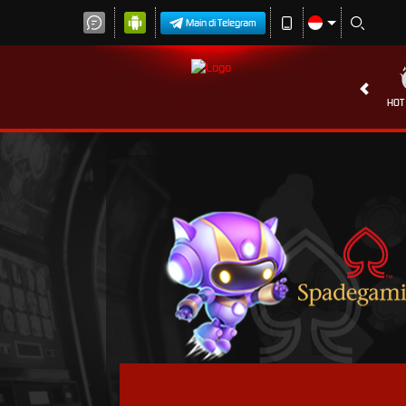
Main di Telegram
HOT