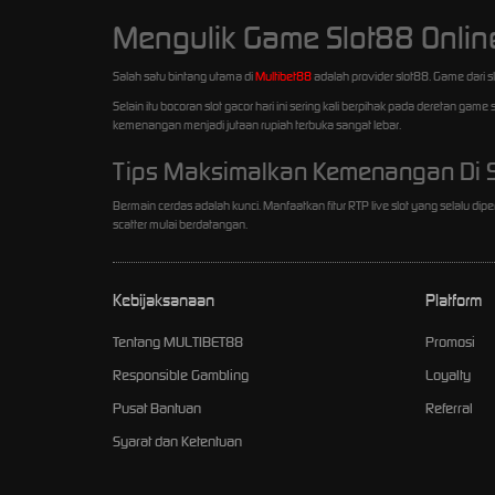
Mengulik Game Slot88 Onli
Salah satu bintang utama di
Multibet88
adalah provider slot88. Game dari 
Selain itu bocoran slot gacor hari ini sering kali berpihak pada deretan 
kemenangan menjadi jutaan rupiah terbuka sangat lebar.
Tips Maksimalkan Kemenangan Di Si
Bermain cerdas adalah kunci. Manfaatkan fitur RTP live slot yang selalu di
scatter mulai berdatangan.
Kebijaksanaan
Platform
Tentang MULTIBET88
Promosi
Responsible Gambling
Loyalty
Pusat Bantuan
Referral
Syarat dan Ketentuan