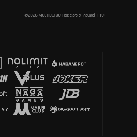
©2026 MULTIBET88. Hak cipta dilindungi | 18+