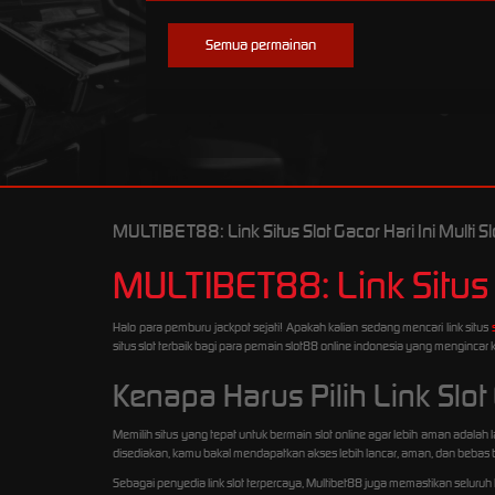
Semua permainan
MULTIBET88: Link Situs Slot Gacor Hari Ini Multi
MULTIBET88: Link Situs 
Halo para pemburu jackpot sejati! Apakah kalian sedang mencari link situs
situs slot terbaik bagi para pemain slot88 online indonesia yang mengincar
Kenapa Harus Pilih Link Slot
Memilih situs yang tepat untuk bermain slot online agar lebih aman adala
disediakan, kamu bakal mendapatkan akses lebih lancar, aman, dan bebas bl
Sebagai penyedia link slot terpercaya, Multibet88 juga memastikan seluruh