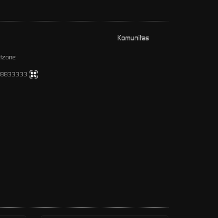
n
Komunitas
etzone
88833333