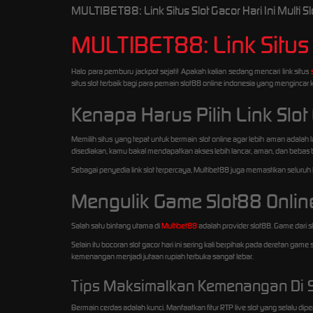
MULTIBET88: Link Situs Slot Gacor Hari Ini Multi
MULTIBET88: Link Situs 
Halo para pemburu jackpot sejati! Apakah kalian sedang mencari link situs
situs slot terbaik bagi para pemain slot88 online indonesia yang mengincar
Kenapa Harus Pilih Link Slot
Memilih situs yang tepat untuk bermain slot online agar lebih aman adala
disediakan, kamu bakal mendapatkan akses lebih lancar, aman, dan bebas bl
Sebagai penyedia link slot terpercaya, Multibet88 juga memastikan seluruh
Mengulik Game Slot88 Onli
Salah satu bintang utama di
Multibet88
adalah provider slot88. Game dari 
Selain itu bocoran slot gacor hari ini sering kali berpihak pada deretan 
kemenangan menjadi jutaan rupiah terbuka sangat lebar.
Tips Maksimalkan Kemenangan Di Si
Bermain cerdas adalah kunci. Manfaatkan fitur RTP live slot yang selalu di