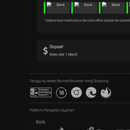
* Selama bank maintenance dan bank offline deposit dan penarik
Deposit
Rata-rata 1 Menit
Tanggung Jawab Bermain
Browser Yang Didukung
Platform Penyedia Layanan
Slots