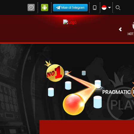
Main di Telegram
HOT