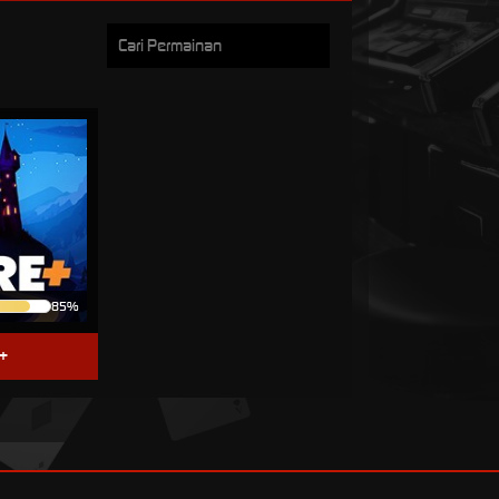
85%
e+