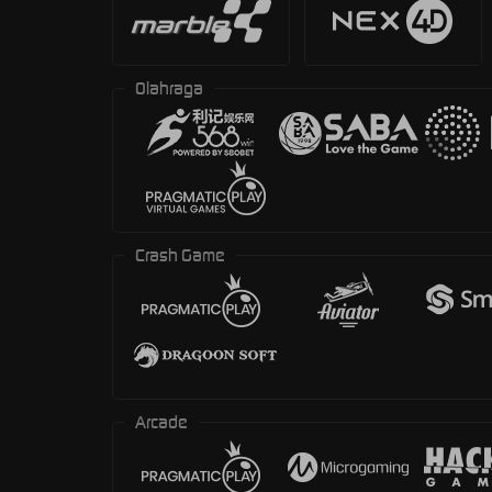
Olahraga
Crash Game
Arcade