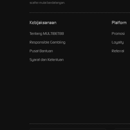
scatter mulai berdatangan.
Kebijaksanaan
Platform
Tentang MULTIBET88
Promosi
Responsible Gambling
Loyalty
Pusat Bantuan
Referral
Syarat dan Ketentuan