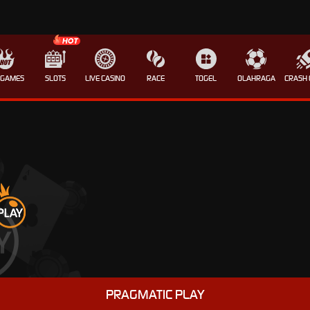
 GAMES
SLOTS
LIVE CASINO
RACE
TOGEL
OLAHRAGA
CRASH
PRAGMATIC PLAY