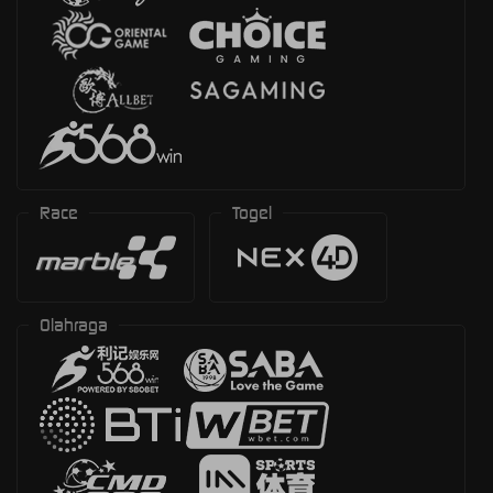
Race
Togel
Olahraga