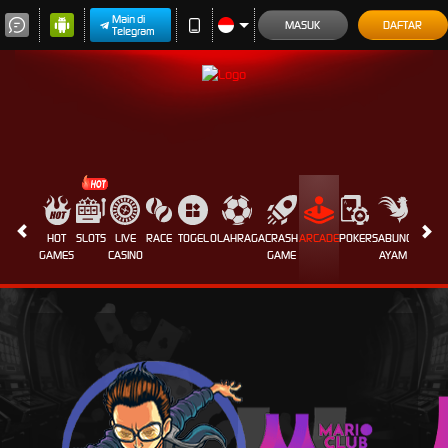
Main di
MASUK
DAFTAR
Telegram
HOT
SLOTS
LIVE
RACE
TOGEL
OLAHRAGA
CRASH
ARCADE
POKER
SABUNG
PROMO
GAMES
CASINO
GAME
AYAM