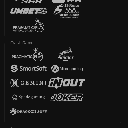
Crash Game