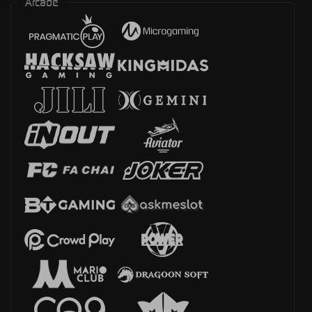
Arcade