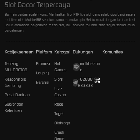
Slot Gacor Terpercaya
Bermain cerdas adalah kunci. Manfaatkan fitur RTP live slot yang selalu diperbarui secara
real-time oleh Multibet88 sebelum kamu memutar spin. Selalu mulai dengan taruhan kecil
untuk membaca pergerakan mesin slot, lalu naikkan taruhan saat sinyal scatter mulai
berdatangan.
Kebijaksanaan
Platform
Kategori
Dukungan
Komunitas
Tentang
Promosi
Hot
multibetzon
MULTIBET88
Games
e
Loyalty
Responsible
Slots
+62888
Referral
Gambling
833333
Live
Pusat Bantuan
Casino
Syarat dan
Race
Ketentuan
Togel
Olahraga
Crash
Game